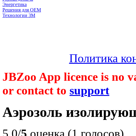
Энергетика
Решения для OEM
Технологии 3М
Политика ко
JBZoo App licence is no va
or contact to
support
Аэрозоль изолирующ
5.0/
5
оценка (1 голосов)